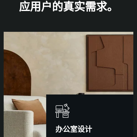
应用户的真实需求。
办公室设计