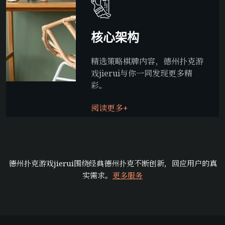
核心架构
精选策略棋牌内容，德州扑克游
戏jierui与你一同发现更多精
彩。
阅读更多+
德州扑克游戏jierui围绕经典德州扑克不断创新，回应用户的真
实需求。
更多服务