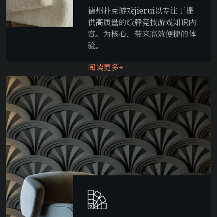
德州扑克游戏jierui以专注于提
供高质量的纸牌竞技游戏知识内
容。为核心，带来高效便捷的体
验。
阅读更多+