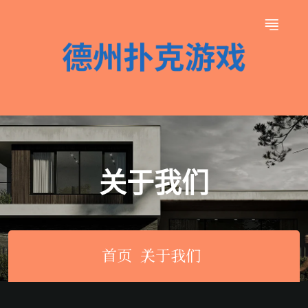
关于我们
首页
关于我们