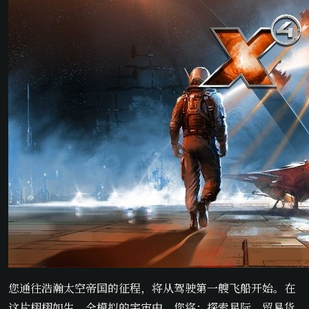
您通往浩瀚太空帝国的征程，将从驾驶第一艘飞船开始。在
这片栩栩如生、全模拟的宇宙中，您将：探索星际、贸易货