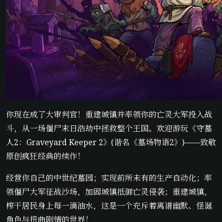
你现在成了大审判官！重建城镇并率领你的亡灵大军投入战
斗，从一场僵尸末日浩劫中拯救整个王国。欢迎游玩《守墓
人2：Graveyard Keeper 2》(谐名《墓场物语2》)——致敬
原创疯狂经典的续作！
经营你自己的中世纪墓园；实现前所未有的生产自动化；率
领僵尸大军征战沙场，加固城镇抵御亡灵侵袭；重建城镇，
榨干居民身上每一滴油水，这是一个充斥着离谱幽默、怪诞
角色与扭曲剧情的世界！