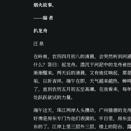
烟火故事。
——编 者
扒龙舟
汪 泉
在岭南，农历四月初八的清晨，会突然听到河
什么？答曰：起龙舟。潜沉于河泥中的龙舟被
渐渐醒来。两天后的清晨，又有炮仗响起，那
垢，以祈吉祥。端午在即，天气越来越热，蝉
了，直到农历五月初五至高潮。在我看来，每
处跃跃欲试的力量。
端午这天，珠江两岸人头攒动，广州猎德的龙
好像是房东专门为他们表演的。平日里，房东坐
东的了。江岸上里三层外三层，楼上的阳台、露