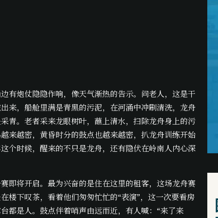
涌边有炮仗隐隐作响，像天气渐热的告示。问老人，这是干
挖出来，船舱里满是青黑的污泥，在河涌中冲刷清洗，龙舟
是采青。老者采来龙眼树叶，蘸上清水，扫除龙舟身上的污
鸣越来越密，黄昏时分的鼓点也越来越密，扒龙舟训练开始
年这个时候，醒来的不只是龙舟，还有隐伏在岭南人内心深
舟赛即将开启。最为兴奋的是住在这里的租客，这场龙舟赛
在楼下叹茶，看着他们匆匆忙忙的“表演”，这一次要看房
台都是人。鼓点伴着哨声由远而近，有人喊：“来了来