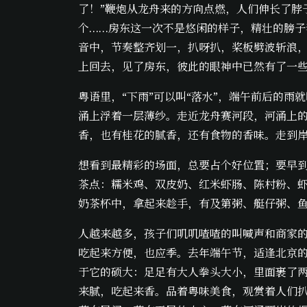
了！”鞭炮从龙舟来的方向点燃，人们伸长了脖
个……房东这一次不是悠闲的样子，精壮的膀
音中，节奏整齐划一，扒呀扒，桨板劈波斩浪
上回去，见了房东，彼此的眼神中已然有了一
粤语里，“下雨”可以叫“落水”，端午前后的雨
涌上浮着一层薄纱。走近龙舟赛河段，河涌上
香，也有桂花的腻香，还有食物的香味。走到
想看到最精彩的场面，总要占个好位置；要早
茶点：糯米鸡、双皮奶、红米虾肠、陈村粉、
奶茶杯中，拿起来趁手，有及第粥、艇仔粥、
人越来越多，孩子们叽叽喳喳的叫喊声和商家
吃起来方便，也应季。去年端午节，适逢北京
于它的硕大：足足有大人拳头大小，里面裹了
来腻，吃起来香。品着粤味美食，观赏着人们