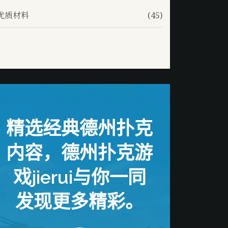
优质材料
(45)
精选经典德州扑克
内容，德州扑克游
戏jierui与你一同
发现更多精彩。