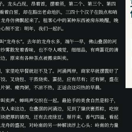
子。龙头凸现，昂着首，摆着须，第二个、第三个、第四
子看着白皙，却在豁出老命地扒，三四十个汉子在鼓点和哨
，龙舟仿佛飘起来了。租客心中的某种东西被房东唤醒，晚
些心照不宣：明年，我们一起扒。
就叫“龙舟水”。去年的龙舟水多，端午一早，佛山叠滘的河
的纱雾散发着香味，也不夺人嗅觉，细细品，有鸡蛋花的清
岸边，原来有各种茶点被搬来叫卖。
到，家里吃早餐就赶不及了。河涌两岸，商家早就摆置好了
虾饺、叉烧包、干蒸烧卖、蛋挞，应有尽有；还有粥，盛在
鱼片粥、瘦肉粥，不凉不热，正适合这闷热的早晨。
的叫卖声、蝉鸣声交织在一起。最抢手的美食自然是粽子，
的友人来这边，在叠滘的河涌边，见到了肇庆裹蒸粽，吃惊
两块肥厚的猪肉，还有去皮绿豆，掰开来，香气四溢，看起
扒龙舟的盛况，对岭南的另一种解读浮上心头：岭南的力量