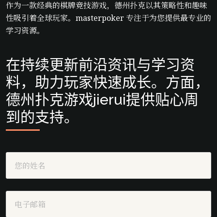
作为一款经典的棋牌竞技游戏，德州扑克以其策略性和趣味
性吸引着全球玩家。masterpoker 专注于为您提供最专业的
学习资源。
在持续更新前沿资讯与学习资
料，助力玩家快速成长。方面，
德州扑克游戏jierui提供贴心周
到的支持。