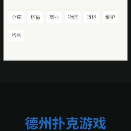
仓库
运输
商业
物流
货运
维护
咨询