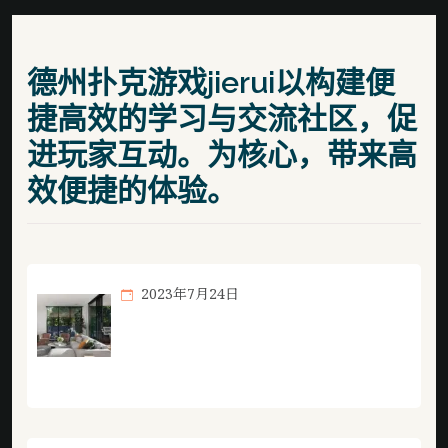
德州扑克游戏jierui以构建便
捷高效的学习与交流社区，促
进玩家互动。为核心，带来高
效便捷的体验。
2023年7月24日
想了解更多专注于提供高质量的纸牌竞技
游戏知识内容。相关内容，尽在德州扑克
游戏jierui。