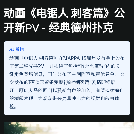
动画《电锯人 刺客篇》公
开新PV - 经典德州扑克
AI 解读
动画《电锯人 刺客篇》在MAPPA 15周年发布会上公布
了第二弹先导PV，并揭晓了包括“暗之恶魔”在内的关
键角色登场信息，同时公布了主创阵容和声优名单。此
次发布的PV预示着备受期待的“刺客篇”剧情即将展
开，原班人马的回归以及新角色的加入，有望延续前作
的精彩表现，为观众带来更具冲击力的视觉和叙事体
验。