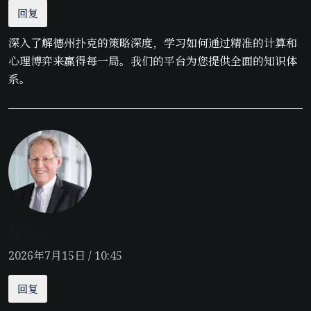
回复
深入了解德州扑克的策略深度，学习如何通过精准的计算和
心理博弈来赢得每一局。我们的平台为您提供全面的知识体
系。
玩家B
2026年7月15日 / 10:45
回复