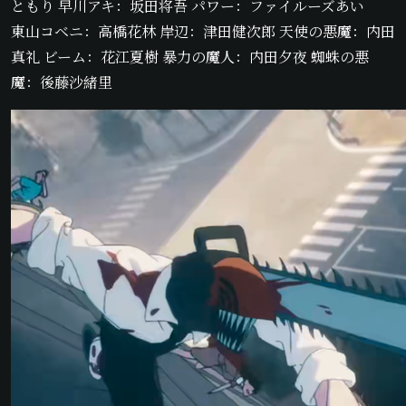
ともり 早川アキ：坂田将吾 パワー：ファイルーズあい
東山コベニ：高橋花林 岸辺：津田健次郎 天使の悪魔：内田
真礼 ビーム：花江夏樹 暴力の魔人：内田夕夜 蜘蛛の悪
魔：後藤沙緒里