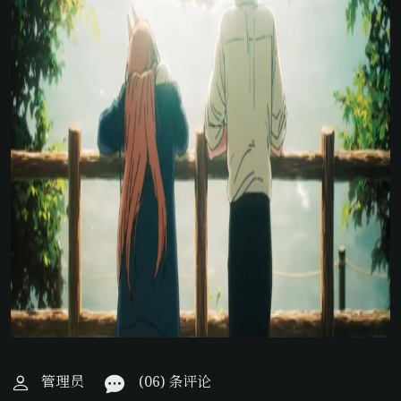
管理员
(06) 条评论