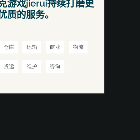
克游戏jierui持续打磨更
优质的服务。
仓库
运输
商业
物流
货运
维护
咨询