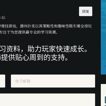
回复
:45
牌竞技游戏，德州扑克以其策略性和趣味性吸引着全球玩
ker 专注于为您提供最专业的学习资源。
习资料，助力玩家快速成长。
ui提供贴心周到的支持。