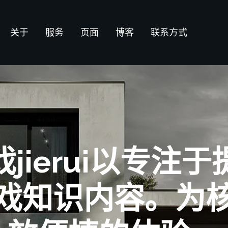
关于
服务
页面
博客
联系方式
jierui以专注
戏知识内容。为