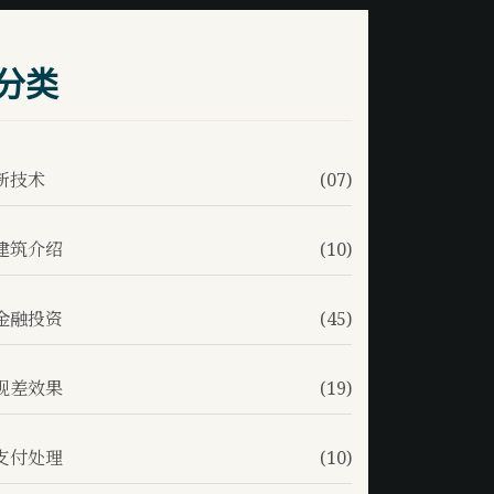
分类
新技术
(07)
建筑介绍
(10)
金融投资
(45)
视差效果
(19)
支付处理
(10)