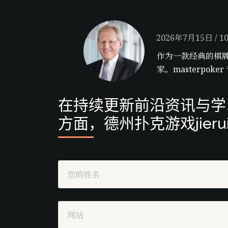
玩家B
2026年7月15日 / 10
作为一款经典的棋
家。masterpo
在持续更新前沿资讯与学
方面，德州扑克游戏jier