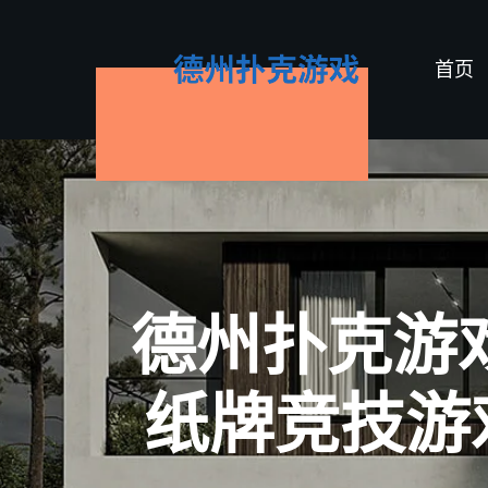
首页
德州扑克游戏
纸牌竞技游